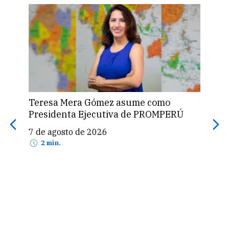
Teresa Mera Gómez asume como
ASU
Presidenta Ejecutiva de PROMPERÚ
est
para
7 de agosto de 2026
5 d
2 min.