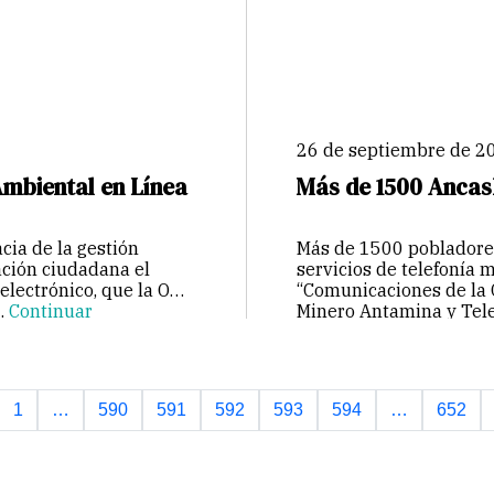
26 de septiembre de 2
mbiental en Línea
Más de 1500 Ancash
acia de la gestión
Más de 1500 pobladores
ación ciudadana el
servicios de telefonía 
electrónico, que la ONU
“Comunicaciones de la 
…
Continuar
Minero Antamina y Tele
Continuar
1
…
590
591
592
593
594
…
652