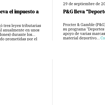
29 de septiembre de 2
eva el impuesto a
P&G lleva “Deporte
Procter & Gamble (P&G)
 tres leyes tributarias
su programa “Deportes p
al anualmente en unos
apoyo de varias marcas 
lones) durante los
material deportivo…
Co
ido prometidas por el