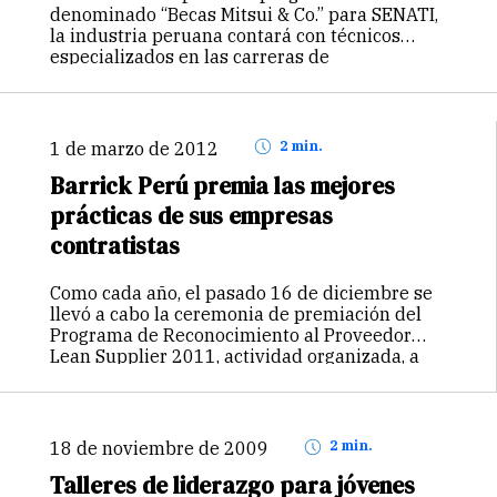
denominado “Becas Mitsui & Co.” para SENATI,
la industria peruana contará con técnicos
especializados en las carreras de
Mantenimiento de Maquinaria Pesada para la
Construcción y Mecánica Automotriz. Las
becas serán financiadas por Mitsui &…
Continuar
1 de marzo de 2012
2 min.
Barrick Perú premia las mejores
prácticas de sus empresas
contratistas
Como cada año, el pasado 16 de diciembre se
llevó a cabo la ceremonia de premiación del
Programa de Reconocimiento al Proveedor
Lean Supplier 2011, actividad organizada, a
través del área Cadena de Abastecimiento, con
el objetivo de hacer un…
Continuar
18 de noviembre de 2009
2 min.
Talleres de liderazgo para jóvenes