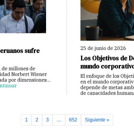
25 de junio de 2026
peruanos sufre
Los Objetivos de D
mundo corporativ
a de millones de
sidad Norbert Wiener
El enfoque de los Objet
cada por dimensiones
en el mundo corporativo
ntinuar
depende de metas ambie
de capacidades humana
Continuar
1
2
3
…
652
Siguiente »