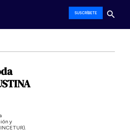
SUSCRÍBETE
da
USTINA
a
ión y
(MINCETUR).