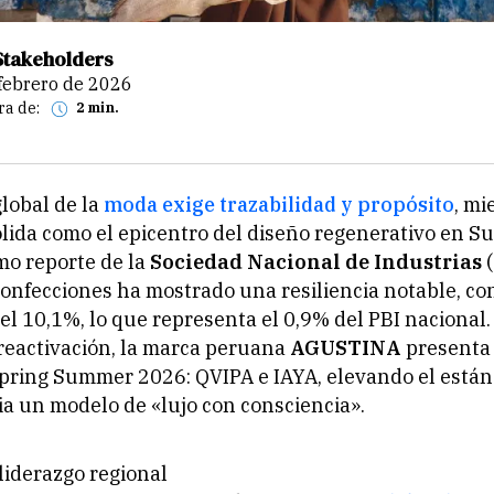
Stakeholders
 febrero de 2026
ra de:
2 min.
global de la
moda exige trazabilidad y propósito
, mi
lida como el epicentro del diseño regenerativo en S
mo reporte de la
Sociedad Nacional de Industrias
(
 confecciones ha mostrado una resiliencia notable, co
el 10,1%, lo que representa el 0,9% del PBI nacional.
reactivación, la marca peruana
AGUSTINA
presenta
pring Summer 2026: QVIPA e IAYA, elevando el están
ia un modelo de «lujo con consciencia».
liderazgo regional