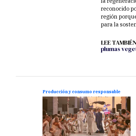
la regeneraci
reconocido po
región porque
para la soste
LEE TAMBIÉ
plumas veget
le
Producción y consumo responsable