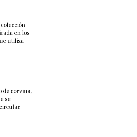
 colección
irada en los
ue utiliza
 de corvina,
e se
ircular.