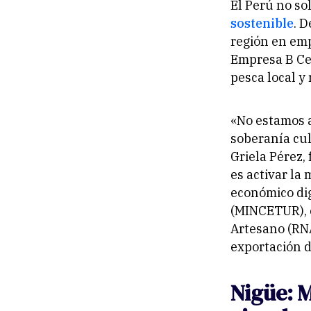
El Perú no so
sostenible
. D
región en emp
Empresa B Cer
pesca local y
«No estamos 
soberanía cul
Griela Pérez,
es activar la 
económico dig
(MINCETUR), e
Artesano (RNA
exportación d
Nigüe: M