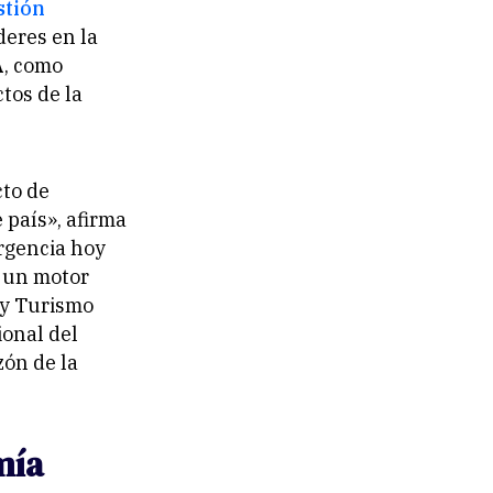
stión
deres en la
A
, como
tos de la
cto de
 país», afirma
urgencia hoy
a un motor
 y Turismo
ional del
zón de la
mía