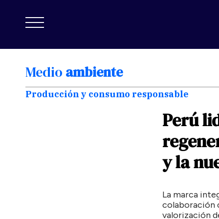
Medio
ambiente
Producción y consumo responsable
Perú
li
regene
y
la
nu
La marca integ
colaboración 
valorización d