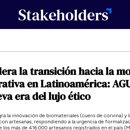
dera
la
transición
hacia
la
mo
rativa
en
Latinoamérica:
AG
eva
era
del
lujo
ético
ra la innovación de biomateriales (cuero de corvina) y l
con artesanas, respondiendo a la urgencia de formalizac
e los más de 416.000 artesanos registrados en el país 