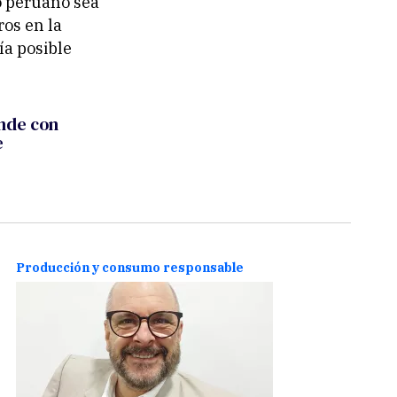
o peruano sea
ros en la
ía posible
ende con
e
Producción y consumo responsable
Produ