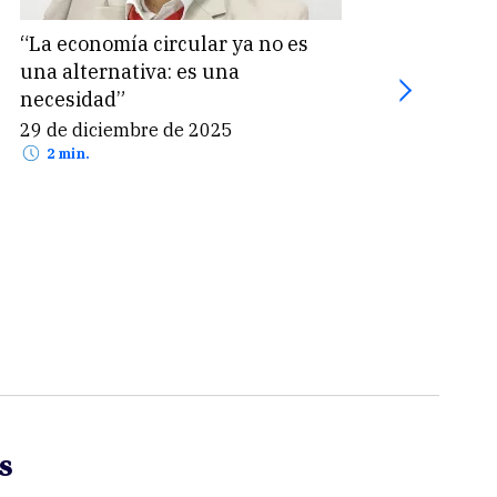
“La economía circular ya no es
“La e
una alternativa: es una
una a
necesidad”
nece
29 de diciembre de 2025
17 d
2 min.
2 
s