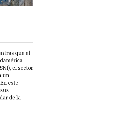
entras que el
udamérica.
SNI), el sector
n un
 En este
 sus
dar de la