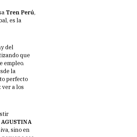
esa
Tren Perú
,
al, es la
y del
ntizando que
de empleo.
sde la
to perfecto
 ver a los
stir
,
AGUSTINA
iva, sino en