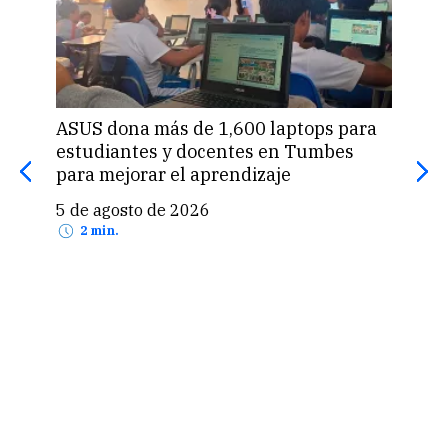
ASUS dona más de 1,600 laptops para
Cem
estudiantes y docentes en Tumbes
prim
para mejorar el aprendizaje
Per
5 de agosto de 2026
5 d
2 min.